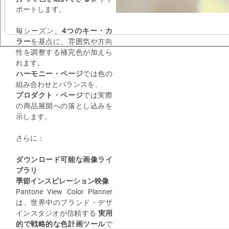
ポートします。
毎シーズン、
4つのキー・カ
ラー
を基点に、雰囲気や方向
性を調整する補完色が加えら
れます。
ハーモニー・ページ
では色の
組み合わせとバランスを、
プロダクト・ページ
では実際
の商品展開への落とし込みを
示します。
さらに：
ダウンロード可能な画像ライ
ブラリ
季節インスピレーション映像
Pantone View Color Planner
は、世界中のブランド・デザ
インスタジオが信頼する
実用
的で戦略的な色計画ツール
で