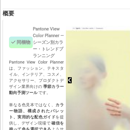
概要
Pantone View
Color Planner —
同梱物
シーズン別カラ
ー・トレンドプ
ランニング
Pantone View Color Planner
は、ファッション、テキスタ
イル、インテリア、コスメ、
アクセサリー、プロダクトデ
ザイン業界向けの
季節カラー
動向予測ツール
です。
単なる色見本ではなく、
カラ
ー物語、構成されたパレッ
ト、実用的な配色ガイド
を提
供し、デザイン現場で
確信を
持って色を選択できる
ようサ