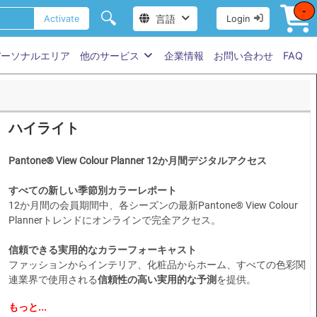
-
🔍
言語
Activate
Login
パーソナルエリア
他のサービス
企業情報
お問い合わせ
FAQ
ハイライト
Pantone® View Colour Planner 12か月間デジタルアクセス
すべての新しい季節別カラーレポート
12か月間の会員期間中、各シーズンの最新Pantone® View Colour
Plannerトレンドにオンラインで完全アクセス。
信頼できる実用的なカラーフォーキャスト
ファッションからインテリア、化粧品からホーム、すべての色彩関
連業界で使用される
信頼性の高い実用的な予測
を提供。
もっと...
キーカラー & コアパレット