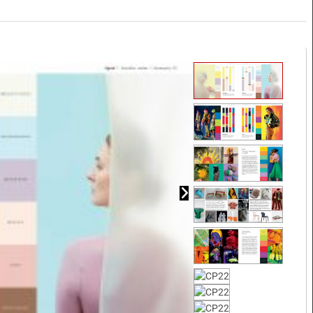
各レポートでは4つの
キーカラー
を紹介し、マーチャンダイジング
の基盤を形成。
2〜4色の補助カラー
を加えてコアパレットを開発、
変化、個別化可能。
ハーモニーページ & カラーコンビネーション
精選された
カラー混合とハーモニー
を探索 — Plannerの強みのひと
つ。クリエイティブディレクション、製品開発、マーチャンダイジ
ングに役立つ。
プロダクトページ & ビジュアルインスピレーション
カラーを製品ラインにどう適用するかを示します。各レポートには
高品質画像
が章ごと、ストーリーごと、使用用途ごとに整理され、
著名な
シーズンフィルム
も付属。
なぜ Pantone® View Colour Planner？
コレクション、製品、キャンペーンを形作るための
正確で実用的な
カラーガイド
が必要なクリエイティブプロフェッショナルに最適な
信頼できる使いやすいツール
です。