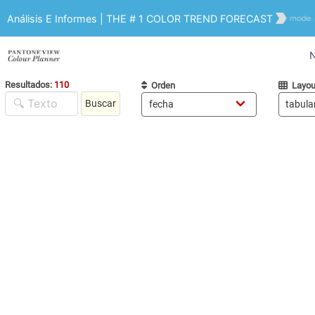
Análisis E Informes | THE # 1 COLOR TREND FORECAST
N
Resultados:
110
Orden
Layou
Buscar