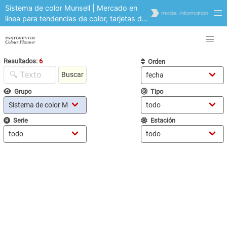
Sistema de color Munsell | Mercado en
línea para tendencias de color, tarjetas de
color, herramientas de color | Pronóstico
y análisis
Resultados:
6
Orden
Buscar
Grupo
Tipo
Serie
Estación