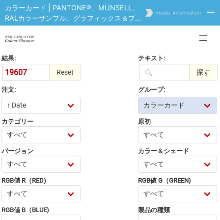
カラーカード | PANTONE®、MUNSELL、
RALカラーサンプル、グラフィックス＆プリ
ントのオンラインマーケットプレイス
テキスト:
結果:
19607
探す
Reset
注文:
グループ:
カテゴリー
原初
バージョン
カラー＆シェード
RGB値 R（RED)
RGB値 G（GREEN)
RGB値 B（BLUE)
製品の種類